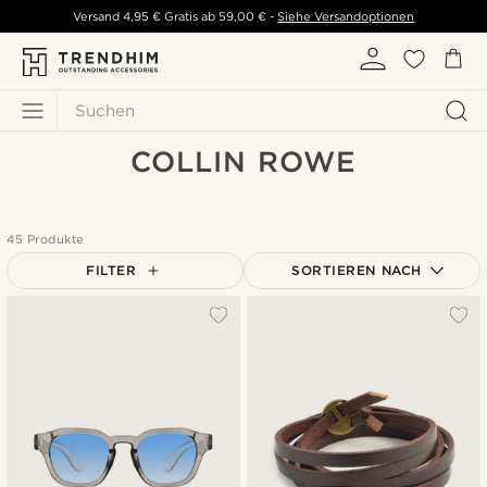
Versand
4,95 €
Gratis ab
59,00 €
-
Siehe Versandoptionen
Suchen
COLLIN ROWE
45 Produkte
FILTER
SORTIEREN NACH
Am Beliebtesten
Neuste
Niedrigster Preis
Höchster Preis