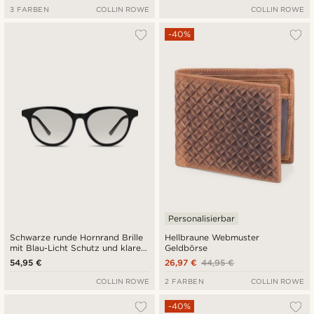
3 FARBEN
COLLIN ROWE
COLLIN ROWE
-40%
Personalisierbar
Schwarze runde Hornrand Brille
Hellbraune Webmuster
mit Blau-Licht Schutz und klaren
Geldbörse
Gläsern
54,95 €
26,97 €
44,95 €
COLLIN ROWE
2 FARBEN
COLLIN ROWE
-40%