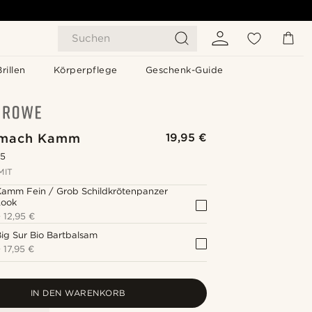
Suchen
Brillen
Körperpflege
Geschenk-Guide
umach Kamm
19,95 €
.5
MIT
Kamm Fein / Grob Schildkrötenpanzer
Look
+
12,95 €
ig Sur Bio Bartbalsam
+
17,95 €
IN DEN WARENKORB