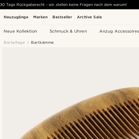
30 Tage Rückgaberecht - wir stellen keine Fragen nach dem warum!
Neuzugänge
Marken
Bestseller
Archive Sale
Neue Kollektion
Schmuck & Uhren
Anzug Accessoire
Bartpflege
Bartkämme