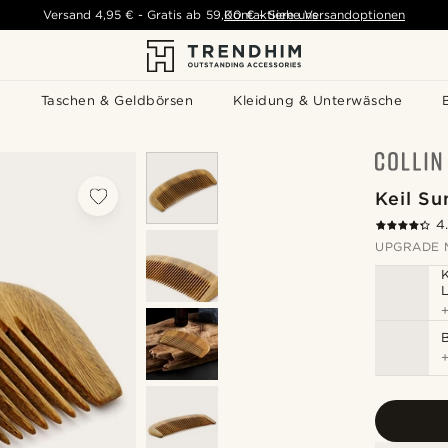
Versand
4,95 €
-
Gratis ab
59,00 €
Kontaktiere uns
-
Siehe Versandoptionen
s
Taschen & Geldbörsen
Kleidung & Unterwäsche
Keil S
4
UPGRADE 
B