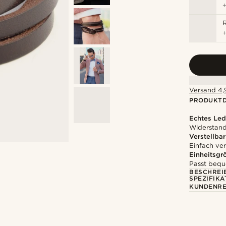
R
Versand 4,9
PRODUKTD
Echtes Led
Widerstands
Verstellbar
Einfach ver
Einheitsgr
Passt bequ
BESCHREI
SPEZIFIKA
KUNDENRE