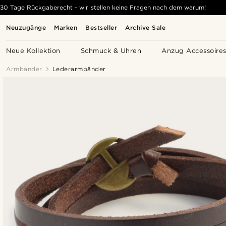
30 Tage Rückgaberecht - wir stellen keine Fragen nach dem warum!
Neuzugänge
Marken
Bestseller
Archive Sale
Neue Kollektion
Schmuck & Uhren
Anzug Accessoire
Armbänder
Lederarmbänder