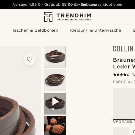
Versand
4,95 €
-
Gratis ab
59,00 €
Kontaktiere uns
-
Siehe Versandoptionen
s
Taschen & Geldbörsen
Kleidung & Unterwäsche
Braunes
Leder 
4
FARBE AU
VIDEO
UPGRADE 