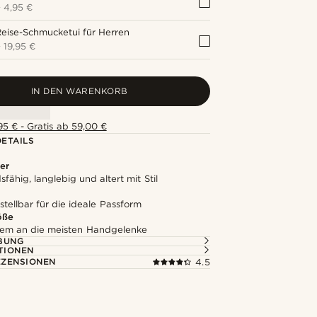
+
4,95 €
eise-Schmucketui für Herren
+
19,95 €
IN DEN WARENKORB
5 € - Gratis ab 59,00 €
ETAILS
er
fähig, langlebig und altert mit Stil
stellbar für die ideale Passform
öße
em an die meisten Handgelenke
BUNG
TIONEN
ZENSIONEN
4.5