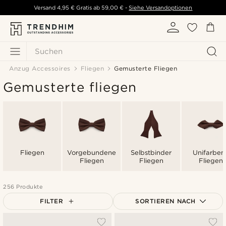
Versand
4,95 €
Gratis ab
59,00 €
-
Siehe Versandoptionen
Suchen
Anzug Accessoires
Fliegen
Gemusterte Fliegen
Gemusterte fliegen
Fliegen
Vorgebundene
Selbstbinder
Unifarben
Fliegen
Fliegen
Fliegen
256 Produkte
FILTER
SORTIEREN NACH
Am Beliebtesten