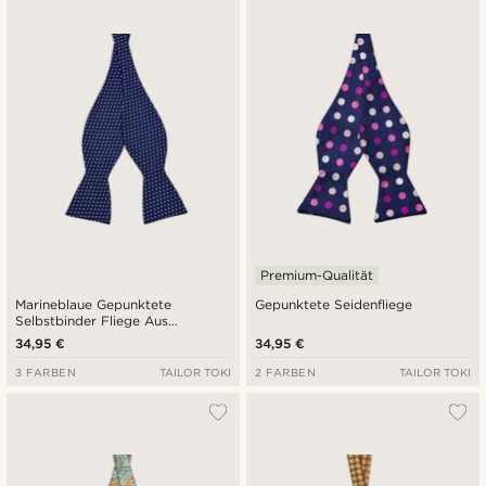
Premium-Qualität
Marineblaue Gepunktete
Gepunktete Seidenfliege
Selbstbinder Fliege Aus
Baumwolle
34,95 €
34,95 €
3 FARBEN
TAILOR TOKI
2 FARBEN
TAILOR TOKI