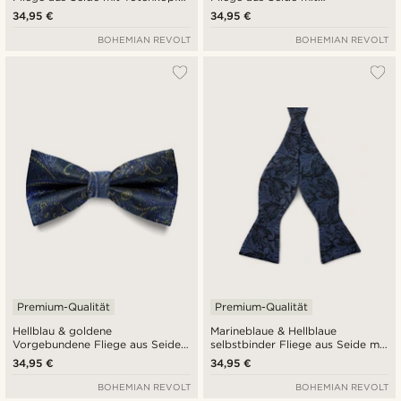
Paisleymuster
Paisleymuster
34,95 €
34,95 €
BOHEMIAN REVOLT
BOHEMIAN REVOLT
Premium-Qualität
Premium-Qualität
Hellblau & goldene
Marineblaue & Hellblaue
Vorgebundene Fliege aus Seide
selbstbinder Fliege aus Seide mit
mit Paisleymuster
Paisley-Muster
34,95 €
34,95 €
BOHEMIAN REVOLT
BOHEMIAN REVOLT