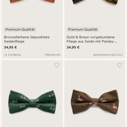
Premium-Qualität
Premium-Qualität
Bronzefarbene Gepunktete
Gold & Braun vorgebundene
Seidenfliege
Fliege aus Seide mit Paisley-
Muster
34,95 €
34,95 €
12 FARBEN
TRENDHIM
BOHEMIAN REVOLT