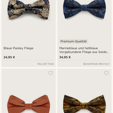
Premium-Qualität
Blaue Paisley Fliege
Marineblaue und hellblaue
Vorgebundene Fliege aus Seide
mit Paisley-Muster
24,95 €
34,95 €
TAILOR TOKI
BOHEMIAN REVOLT