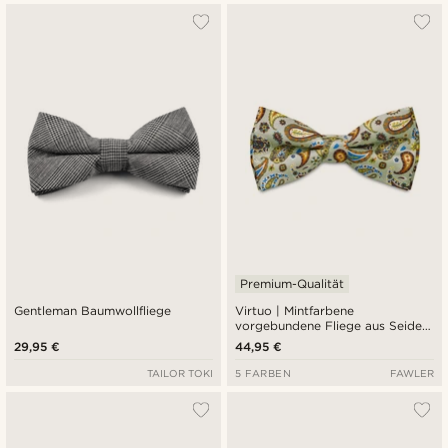
Premium-Qualität
Gentleman Baumwollfliege
Virtuo | Mintfarbene
vorgebundene Fliege aus Seide
mit Paisleymuster
29,95 €
44,95 €
TAILOR TOKI
5 FARBEN
FAWLER