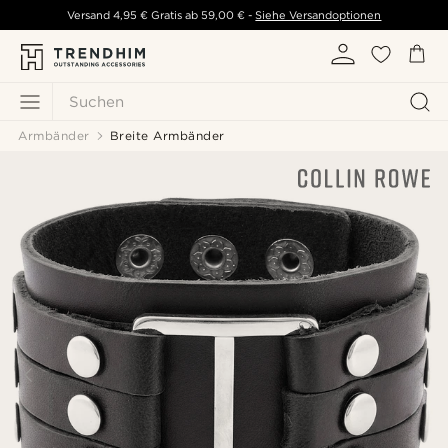
Versand
4,95 €
Gratis ab
59,00 €
-
Siehe Versandoptionen
Suchen
Armbänder
Breite Armbänder