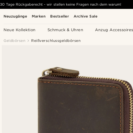
30 Tage Rückgaberecht - wir stellen keine Fragen nach dem warum!
Neuzugänge
Marken
Bestseller
Archive Sale
Neue Kollektion
Schmuck & Uhren
Anzug Accessoire
Geldbörsen
Reißverschlussgeldbörsen