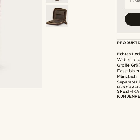
E-Ma
PRODUKTD
Echtes Led
Widerstands
Große Grö
Fasst bis 
Münzfach
Separates 
BESCHREI
SPEZIFIKA
KUNDENRE