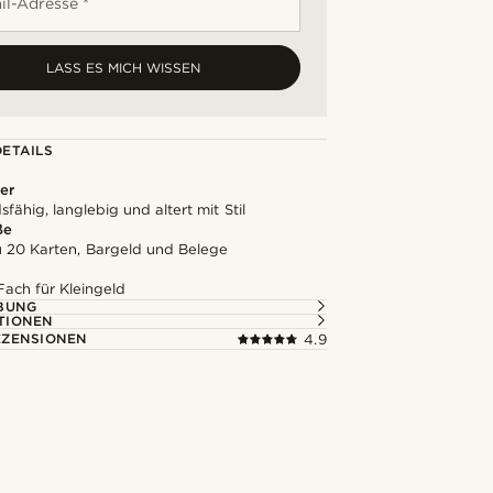
il-Adresse *
LASS ES MICH WISSEN
ETAILS
er
fähig, langlebig und altert mit Stil
ße
zu 20 Karten, Bargeld und Belege
Fach für Kleingeld
BUNG
TIONEN
ZENSIONEN
4.9