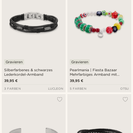
Gravieren
Gravieren
Silberfarbenes & schwarzes
Pearlmania | Fiesta Bazaar
Lederkordel-Armband
Mehrfarbiges Armband mit
Glasperlen
39,95 €
39,95 €
3 FARBEN
LUCLEON
5 FARBEN
OTSU