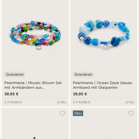
Gravieren
Gravieren
Pearlmania | Mosaic Bloom Set
Pearlmania | Ocean Daze blaues
mit Armbändern aus
Armband mit Glasperlen
mehrfarbigen Glasperlen
39,95 €
39,95 €
2 FARBEN
OTSU
5 FARBEN
OTSU
Neu