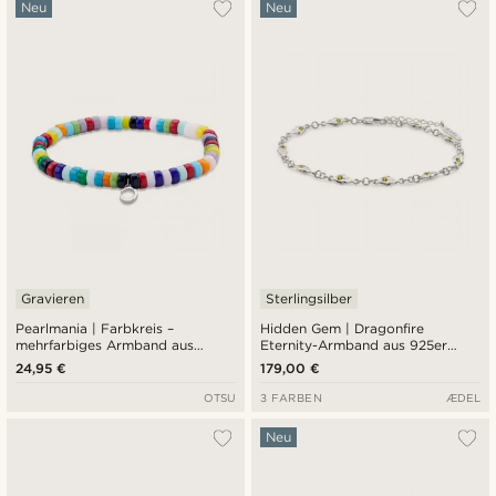
Am Beliebtesten
Neu
Neu
Neuste
Niedrigster Preis
Höchster Preis
Gravieren
Sterlingsilber
Pearlmania | Farbkreis –
Hidden Gem | Dragonfire
mehrfarbiges Armband aus
Eternity-Armband aus 925er
Glasperlen
Sterlingsilber
24,95 €
179,00 €
OTSU
3 FARBEN
ÆDEL
Neu