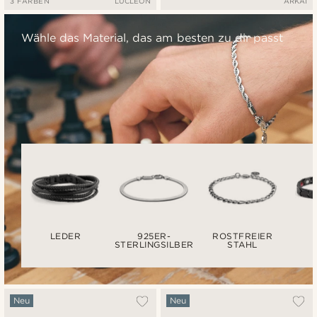
3 FARBEN
LUCLEON
ARKAI
Wähle das Material, das am besten zu dir passt
LEDER
925ER-
ROSTFREIER
STERLINGSILBER
STAHL
Neu
Neu