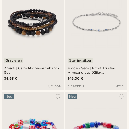
Gravieren
Sterlingsilber
Amalfi | Calm Mix 5er-Armband-
Hidden Gem | Frost Trinity-
Set
Armband aus 925er
Sterlingsilber
34,95 €
149,00 €
LUCLEON
3 FARBEN
ÆDEL
Neu
Neu