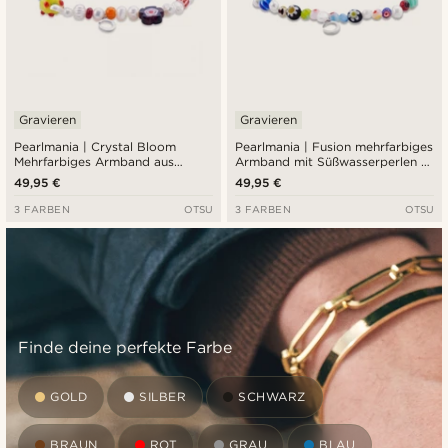
Gravieren
Gravieren
Pearlmania | Crystal Bloom
Pearlmania | Fusion mehrfarbiges
Mehrfarbiges Armband aus
Armband mit Süßwasserperlen &
Süßwasserperlen und Glasperlen
Glasperlen
49,95 €
49,95 €
3 FARBEN
OTSU
3 FARBEN
OTSU
Finde deine perfekte Farbe
GOLD
SILBER
SCHWARZ
BRAUN
ROT
GRAU
BLAU