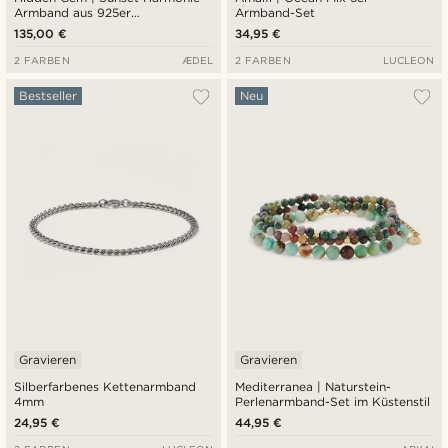
Armband aus 925er
Armband-Set
Sterlingsilber
135,00 €
34,95 €
2 FARBEN
ÆDEL
2 FARBEN
LUCLEON
Bestseller
Neu
Gravieren
Gravieren
Silberfarbenes Kettenarmband
Mediterranea | Naturstein-
4mm
Perlenarmband-Set im Küstenstil
24,95 €
44,95 €