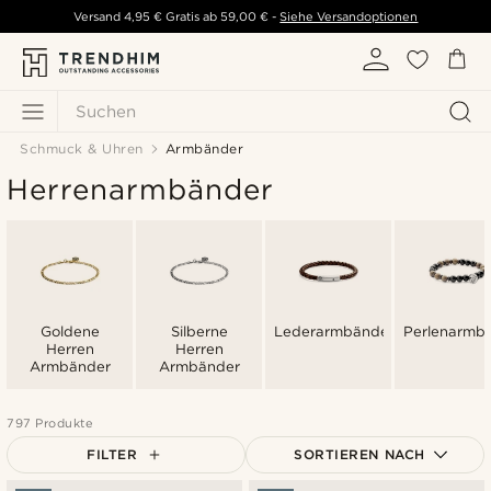
Versand
4,95 €
Gratis ab
59,00 €
-
Siehe Versandoptionen
Suchen
Schmuck & Uhren
Armbänder
Herrenarmbänder
Goldene
Silberne
Lederarmbänder
Perlenarmb
Herren
Herren
Armbänder
Armbänder
797 Produkte
FILTER
SORTIEREN NACH