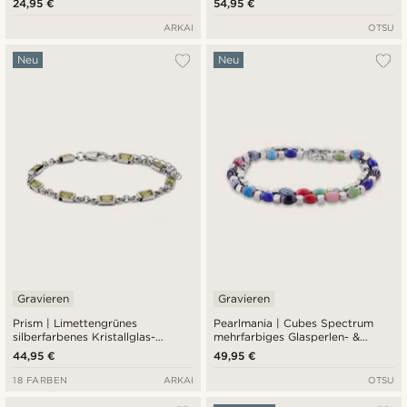
24,95 €
54,95 €
ARKAI
OTSU
Neu
Neu
Gravieren
Gravieren
Prism | Limettengrünes
Pearlmania | Cubes Spectrum
silberfarbenes Kristallglas-
mehrfarbiges Glasperlen- &
Edelstein-Armband
Edelstahl-Armband-Set
44,95 €
49,95 €
18 FARBEN
ARKAI
OTSU