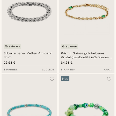
Gravieren
Gravieren
Silberfarbenes Ketten Armband
Prism | Grünes goldfarbenes
8mm
Kristallglas-Edelstein-2-Glieder-
Armband
29,95 €
34,95 €
3 FARBEN
LUCLEON
8 FARBEN
ARKAI
Neu