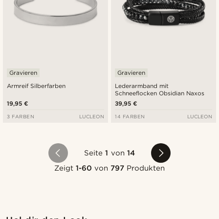
Gravieren
Gravieren
Armreif Silberfarben
Lederarmband mit
Schneeflocken Obsidian Naxos
19,95 €
39,95 €
3 FARBEN
LUCLEON
14 FARBEN
LUCLEON
Seite
1
von
14
Zeigt
1-60
von
797
Produkten
Kaufe den Look
Kauf