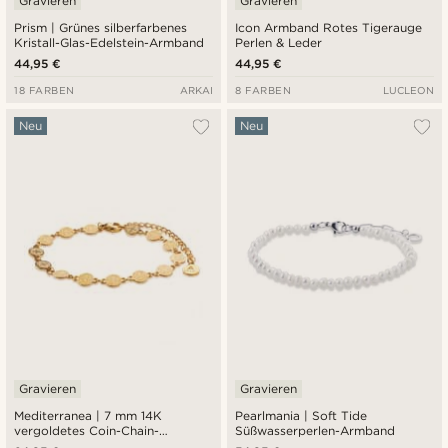
Gravieren
Gravieren
Prism | Grünes silberfarbenes
Icon Armband Rotes Tigerauge
Kristall-Glas-Edelstein-Armband
Perlen & Leder
44,95 €
44,95 €
18 FARBEN
ARKAI
8 FARBEN
LUCLEON
Neu
Neu
Gravieren
Gravieren
Mediterranea | 7 mm 14K
Pearlmania | Soft Tide
vergoldetes Coin-Chain-
Süßwasserperlen-Armband
Armband