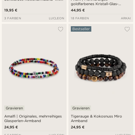
goldfarbenes Kristall-Glas-
Edelstein-Armband
19,95 €
44,95 €
3 FARBEN
LUCLEON
18 FARBEN
ARKAI
Bestseller
Gravieren
Gravieren
Amalfi | Originales, mehrreihiges
Tigerauge & Kokosnuss Miro
Glasperlen-Armband
Armband
24,95 €
24,95 €
6 FARBEN
LUCLEON
LUCLEON