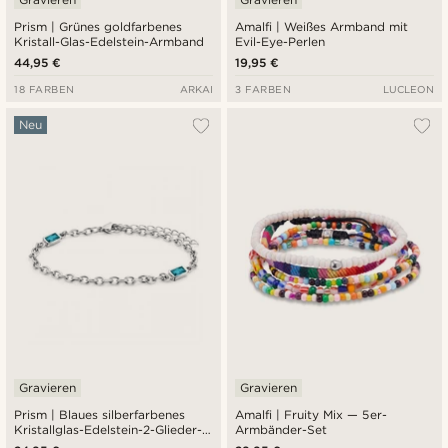
Prism | Grünes goldfarbenes
Amalfi | Weißes Armband mit
Kristall-Glas-Edelstein-Armband
Evil-Eye-Perlen
44,95 €
19,95 €
18 FARBEN
ARKAI
3 FARBEN
LUCLEON
Neu
Gravieren
Gravieren
Prism | Blaues silberfarbenes
Amalfi | Fruity Mix — 5er-
Kristallglas-Edelstein-2-Glieder-
Armbänder-Set
Armband