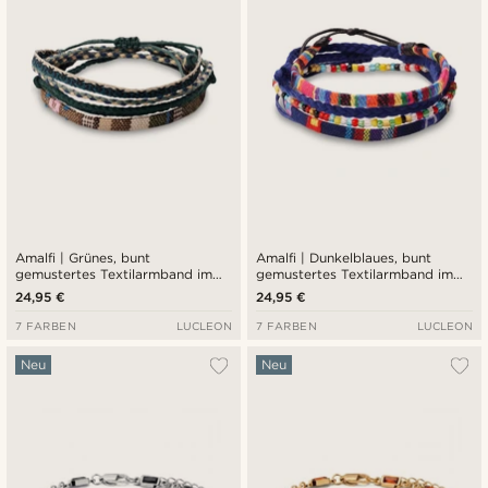
Amalfi | Grünes, bunt
Amalfi | Dunkelblaues, bunt
gemustertes Textilarmband im
gemustertes Textilarmband im
Surfer-Style
Surfer-Style
24,95 €
24,95 €
7 FARBEN
LUCLEON
7 FARBEN
LUCLEON
Neu
Neu