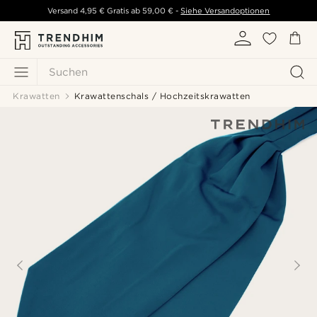
Versand
4,95 €
Gratis ab
59,00 €
-
Siehe Versandoptionen
Suchen
Krawatten
Krawattenschals / Hochzeitskrawatten