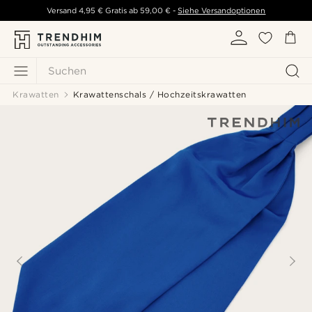
Versand
4,95 €
Gratis ab
59,00 €
-
Siehe Versandoptionen
Suchen
Krawatten
Krawattenschals / Hochzeitskrawatten