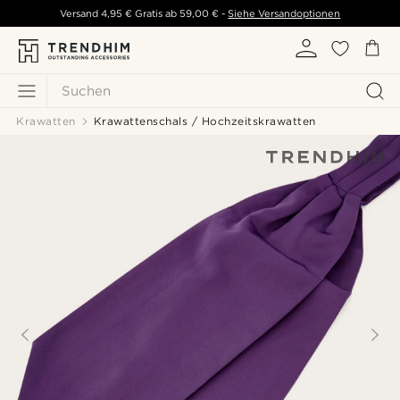
Versand
4,95 €
Gratis ab
59,00 €
-
Siehe Versandoptionen
Suchen
Krawatten
Krawattenschals / Hochzeitskrawatten