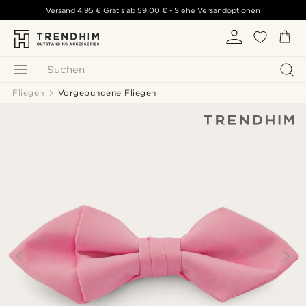
Versand
4,95 €
Gratis ab
59,00 €
-
Siehe Versandoptionen
Suchen
Fliegen
Vorgebundene Fliegen