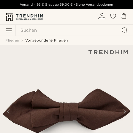
Versand
4,95 €
Gratis ab
59,00 €
-
Siehe Versandoptionen
Suchen
Fliegen
Vorgebundene Fliegen