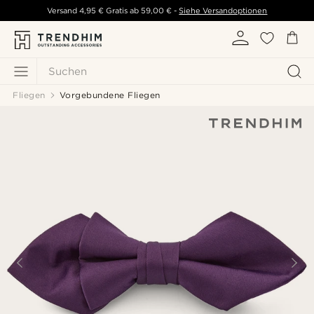
Versand
4,95 €
Gratis ab
59,00 €
-
Siehe Versandoptionen
Suchen
Fliegen
Vorgebundene Fliegen