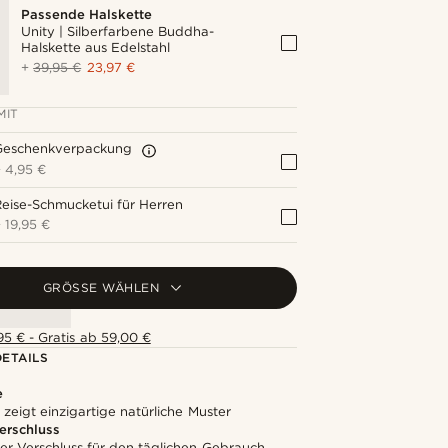
Passende Halskette
Unity | Silberfarbene Buddha-
Halskette aus Edelstahl
+
39,95 €
23,97 €
MIT
Geschenkverpackung
+
4,95 €
eise-Schmucketui für Herren
+
19,95 €
GRÖSSE WÄHLEN
5 € - Gratis ab 59,00 €
ETAILS
e
 zeigt einzigartige natürliche Muster
erschluss
er Verschluss für den täglichen Gebrauch