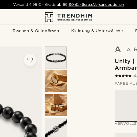
Versand
4,95 €
-
Gratis ab
59,00 €
Kontaktiere uns
-
Siehe Versandoptionen
s
Taschen & Geldbörsen
Kleidung & Unterwäsche
Unity 
Armba
4
FARBE AU
VERVOLLS