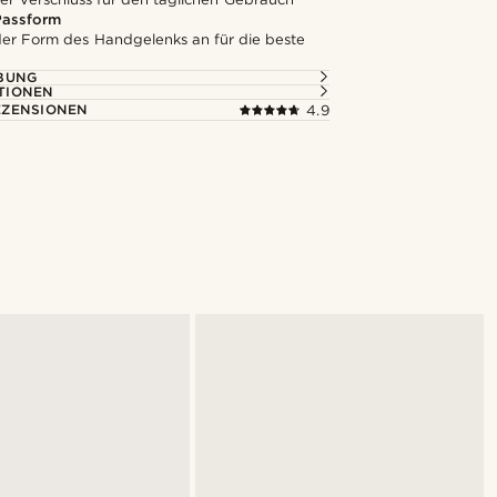
assform
 der Form des Handgelenks an für die beste
BUNG
TIONEN
ZENSIONEN
4.9