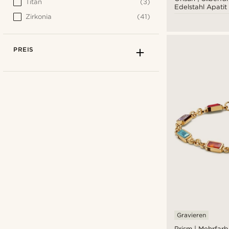
Titan
(3)
Edelstahl Apatit
Siegelring
Zirkonia
(41)
PREIS
Gravieren
Prism | Mehrfarb