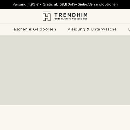
Versand
4,95 €
-
Gratis ab
59,00 €
Kontaktiere uns
-
Siehe Versandoptionen
s
Taschen & Geldbörsen
Kleidung & Unterwäsche