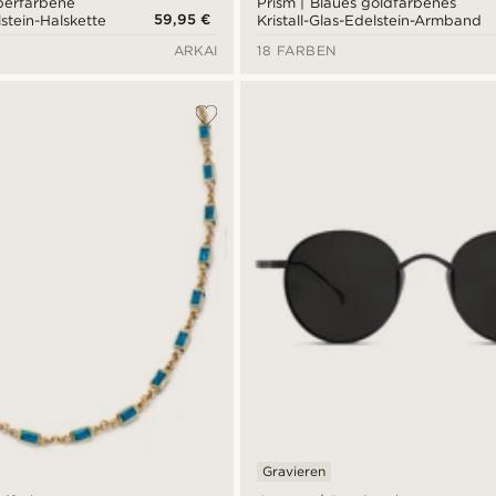
lberfarbene
Prism | Blaues goldfarbenes
59,95 €
lstein-Halskette
Kristall-Glas-Edelstein-Armband
ARKAI
18 FARBEN
Gravieren