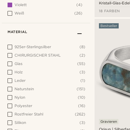
Kristall-Glas-Ed
Violett
(4)
18 FARBEN
Weiß
(26)
Bestseller
MATERIAL
925er-Sterlingsilber
(8)
CHIRURGISCHER STAHL
(2)
Glas
(55)
Holz
(3)
Leder
(1)
Naturstein
(151)
Nylon
(10)
Polyester
(16)
Rostfreier Stahl
(262)
Gravieren
Silikon
(3)
Orisun | Silberf