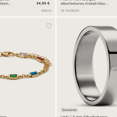
34,95 €
 Stein
silberfarbenes Kristall-Glas-
Edelstein-Armband
ARKAI
18 FARBEN
Gravieren
iges
Unity | 6 mm Silberfarbener