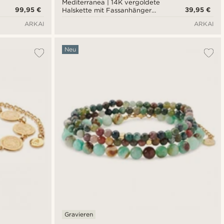
Mediterranea | 14K vergoldete
99,95 €
39,95 €
Halskette mit Fassanhänger
und smaragdgrünem Zirkonia-
ARKAI
ARKAI
Pavé
Neu
Gravieren