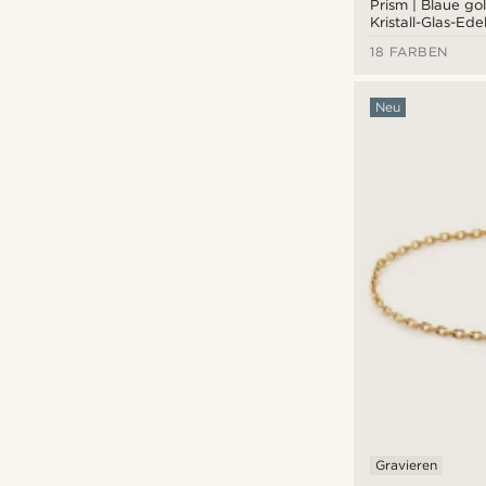
Prism | Blaue g
Kristall-Glas-Ede
18 FARBEN
Neu
Gravieren