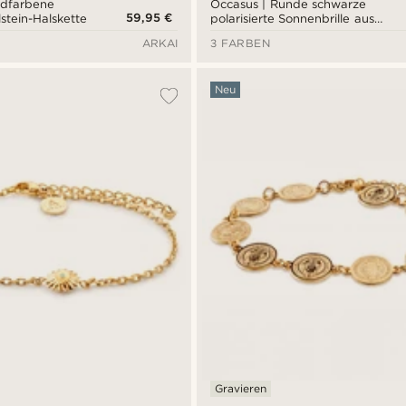
oldfarbene
Occasus | Runde schwarze
59,95 €
lstein-Halskette
polarisierte Sonnenbrille aus
Titan
ARKAI
3 FARBEN
Neu
Gravieren