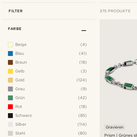
FILTER
375 PRODUKTE
FARBE
Beige
(4)
Blau
(41)
Braun
(18)
Gelb
(3)
Gold
(124)
Grau
(9)
Grün
(42)
Rot
(18)
Schwarz
(85)
Silber
(114)
Gravieren
Stahl
(80)
Prism | Grünes s