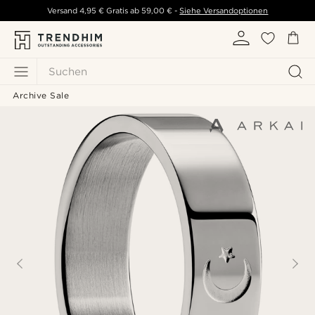
Versand
4,95 €
Gratis ab
59,00 €
-
Siehe Versandoptionen
Suchen
Archive Sale