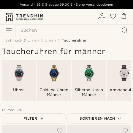
Versand
4,95 €
Gratis ab
59,00 €
-
Siehe Versandoptionen
Suchen
Schmuck & Uhren
Uhren
Taucheruhren
Taucheruhren für männer
Uhren
Goldene Uhren
Silberne Uhren
Armbanduh
Männer
Männer
17 Produkte
FILTER
SORTIEREN NACH
Am Beliebtesten