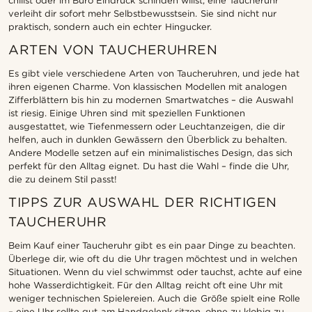
chillst oder im Büro Eindruck schinden willst, eine Taucheruhr
verleiht dir sofort mehr Selbstbewusstsein. Sie sind nicht nur
praktisch, sondern auch ein echter Hingucker.
ARTEN VON TAUCHERUHREN
Es gibt viele verschiedene Arten von Taucheruhren, und jede hat
ihren eigenen Charme. Von klassischen Modellen mit analogen
Zifferblättern bis hin zu modernen Smartwatches – die Auswahl
ist riesig. Einige Uhren sind mit speziellen Funktionen
ausgestattet, wie Tiefenmessern oder Leuchtanzeigen, die dir
helfen, auch in dunklen Gewässern den Überblick zu behalten.
Andere Modelle setzen auf ein minimalistisches Design, das sich
perfekt für den Alltag eignet. Du hast die Wahl – finde die Uhr,
die zu deinem Stil passt!
TIPPS ZUR AUSWAHL DER RICHTIGEN
TAUCHERUHR
Beim Kauf einer Taucheruhr gibt es ein paar Dinge zu beachten.
Überlege dir, wie oft du die Uhr tragen möchtest und in welchen
Situationen. Wenn du viel schwimmst oder tauchst, achte auf eine
hohe Wasserdichtigkeit. Für den Alltag reicht oft eine Uhr mit
weniger technischen Spielereien. Auch die Größe spielt eine Rolle
– eine Uhr sollte gut am Handgelenk sitzen, ohne zu klobig zu