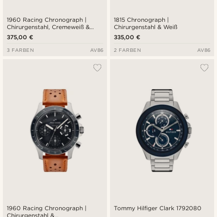
1960 Racing Chronograph |
1815 Chronograph |
Chirurgenstahl, Cremeweiß &
Chirurgenstahl & Weiß
Schwarz
375,00 €
335,00 €
3 FARBEN
AV86
2 FARBEN
AV86
1960 Racing Chronograph |
Tommy Hilfiger Clark 1792080
Chirurgenstahl &