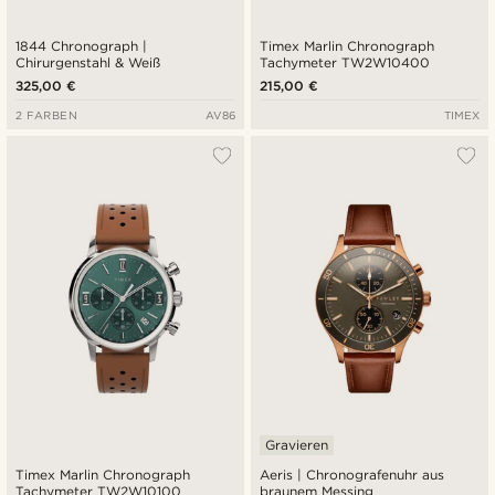
1844 Chronograph |
Timex Marlin Chronograph
Chirurgenstahl & Weiß
Tachymeter TW2W10400
325,00 €
215,00 €
2 FARBEN
AV86
TIMEX
Gravieren
Timex Marlin Chronograph
Aeris | Chronografenuhr aus
Tachymeter TW2W10100
braunem Messing