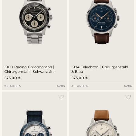
1960 Racing Chronograph |
1934 Telechron | Chirurgenstahl
Chirurgenstahl, Schwarz &
& Blau
Cremeweiß
375,00 €
375,00 €
2 FARBEN
AV86
4 FARBEN
AV86