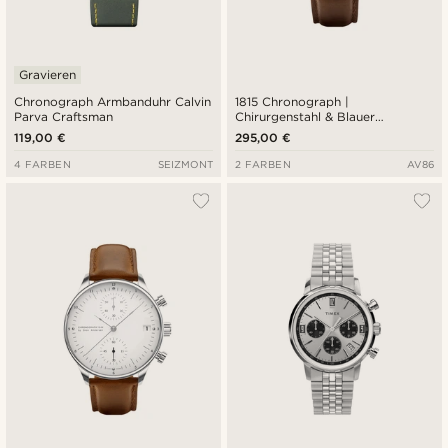
Gravieren
Chronograph Armbanduhr Calvin
1815 Chronograph |
Parva Craftsman
Chirurgenstahl & Blauer
Sonnenschliff
119,00 €
295,00 €
4 FARBEN
SEIZMONT
2 FARBEN
AV86