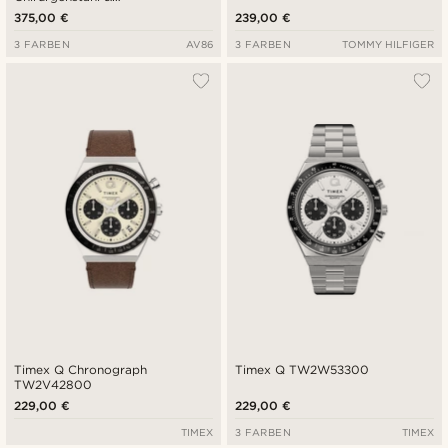
Mitternachtsblau
375,00 €
239,00 €
3 FARBEN
AV86
3 FARBEN
TOMMY HILFIGER
Timex Q Chronograph
Timex Q TW2W53300
TW2V42800
229,00 €
229,00 €
TIMEX
3 FARBEN
TIMEX