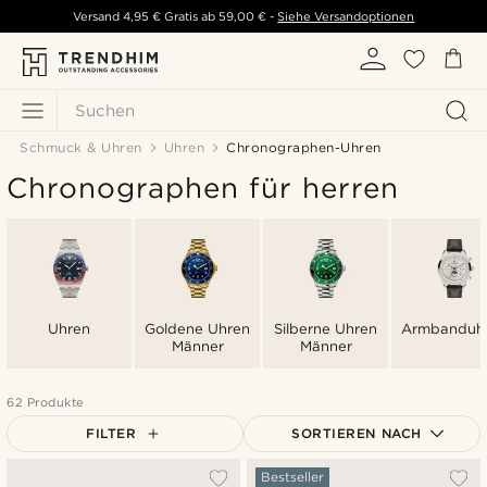
Versand
4,95 €
Gratis ab
59,00 €
-
Siehe Versandoptionen
Suchen
Schmuck & Uhren
Uhren
Chronographen-Uhren
Chronographen für herren
Uhren
Goldene Uhren
Silberne Uhren
Armbanduh
Männer
Männer
62 Produkte
FILTER
SORTIEREN NACH
Am Beliebtesten
Bestseller