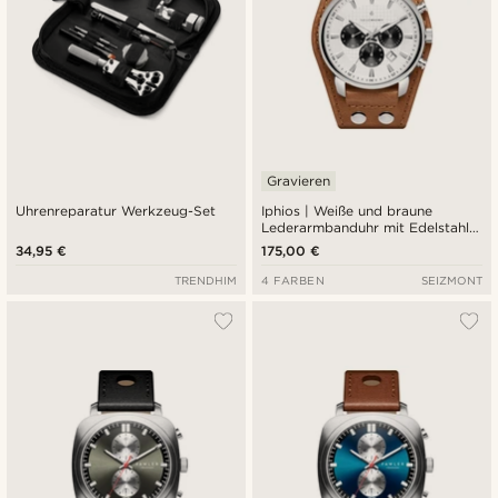
Gravieren
Uhrenreparatur Werkzeug-Set
Iphios | Weiße und braune
Lederarmbanduhr mit Edelstahl-
Chronograph
34,95 €
175,00 €
TRENDHIM
4 FARBEN
SEIZMONT