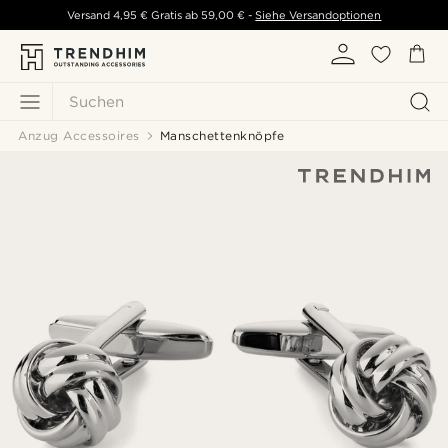
Versand
4,95 €
Gratis ab
59,00 €
-
Siehe Versandoptionen
Suchen
Anzug Accessoires
Manschettenknöpfe