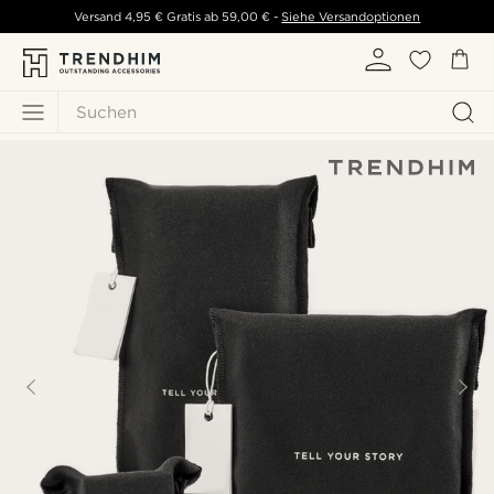
Versand
4,95 €
Gratis ab
59,00 €
-
Siehe Versandoptionen
Suchen