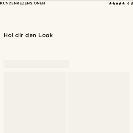
KUNDENREZENSIONEN
4.9
Hol dir den Look
@marcossapere
@marcossapere