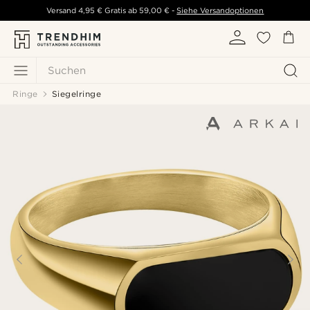
Versand
4,95 €
Gratis ab
59,00 €
-
Siehe Versandoptionen
Suchen
Ringe
Siegelringe