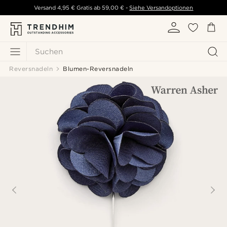
Versand
4,95 €
Gratis ab
59,00 €
-
Siehe Versandoptionen
Suchen
Reversnadeln
Blumen-Reversnadeln