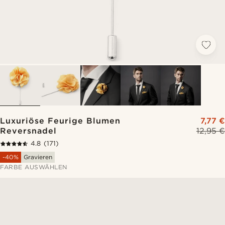
Luxuriöse Feurige Blumen
7,77 €
Reversnadel
12,95 €
4.8
(171)
-40%
Gravieren
FARBE AUSWÄHLEN