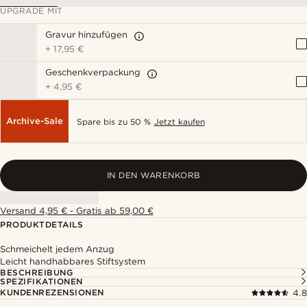
UPGRADE MIT
Gravur hinzufügen
+
17,95 €
Geschenkverpackung
+
4,95 €
Archive-Sale
Spare bis zu 50 %
Jetzt kaufen
IN DEN WARENKORB
Versand 4,95 € - Gratis ab 59,00 €
PRODUKTDETAILS
Schmeichelt jedem Anzug
Leicht handhabbares Stiftsystem
BESCHREIBUNG
SPEZIFIKATIONEN
KUNDENREZENSIONEN
4.8