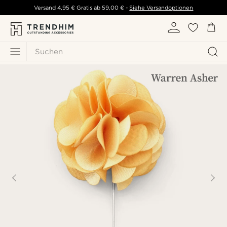
Versand
4,95 €
Gratis ab
59,00 €
-
Siehe Versandoptionen
Suchen