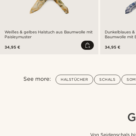
Weißes & gelbes Halstuch aus Baumwolle mit
Dunkelblaues & 
Paisleymuster
Baumwolle mit 
34,95 €
34,95 €
See more:
HALSTÜCHER
SCHALS
SOM
G
Von Seidenschals bi