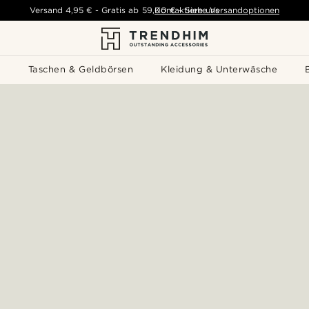
Versand
4,95 €
-
Gratis ab
59,00 €
Kontaktiere uns
-
Siehe Versandoptionen
s
Taschen & Geldbörsen
Kleidung & Unterwäsche