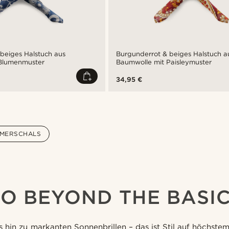
beiges Halstuch aus
Burgunderrot & beiges Halstuch a
Blumenmuster
Baumwolle mit Paisleymuster
34,95 €
MERSCHALS
O BEYOND THE BASI
s hin zu markanten Sonnenbrillen – das ist Stil auf höchste