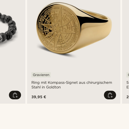
Gravieren
Ring mit Kompass-Signet aus chirurgischem
5
Stahl in Goldton
E
39,95 €
2