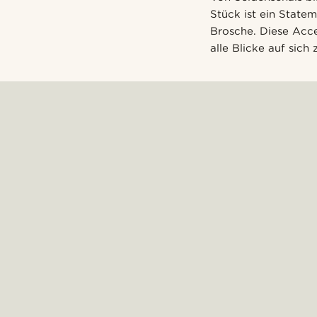
Stück ist ein Statem
Brosche. Diese Acc
alle Blicke auf sich 