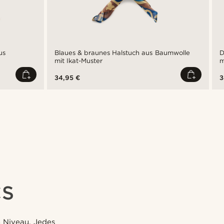
us
Blaues & braunes Halstuch aus Baumwolle
D
mit Ikat-Muster
m
34,95 €
3
CS
m Niveau. Jedes