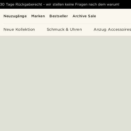
30 Tage Rückgaberecht - wir stellen keine Fragen nach dem warum!
Neuzugänge
Marken
Bestseller
Archive Sale
Neue Kollektion
Schmuck & Uhren
Anzug Accessoire