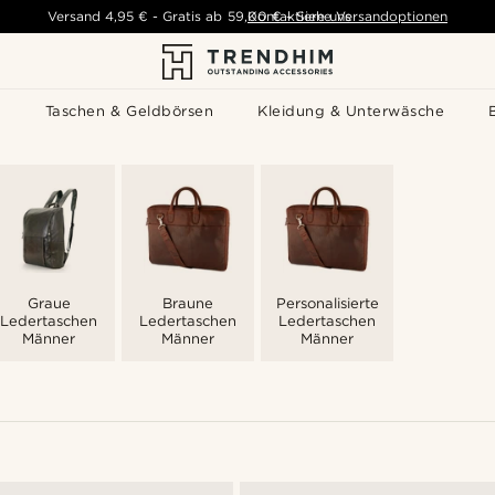
Versand
4,95 €
-
Gratis ab
59,00 €
Kontaktiere uns
-
Siehe Versandoptionen
s
Taschen & Geldbörsen
Kleidung & Unterwäsche
Graue
Braune
Personalisierte
Ledertaschen
Ledertaschen
Ledertaschen
Männer
Männer
Männer