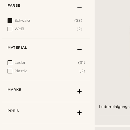
FARBE
Schwarz
(33)
Weiß
(2)
MATERIAL
Leder
(31)
Plastik
(2)
MARKE
Lederreinigungs
PREIS