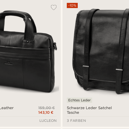
-10%
Echtes Leder
159,00 €
 Leather
Schwarze Leder Satchel
143,10 €
Tasche
LUCLEON
3 FARBEN