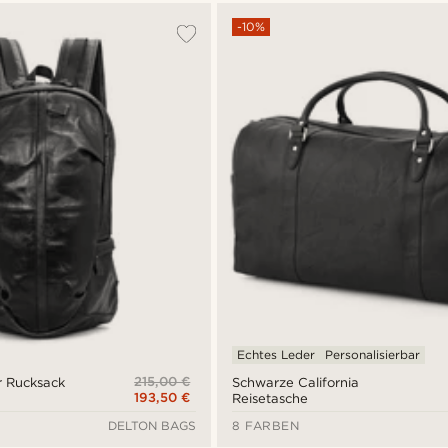
-10%
Echtes Leder
Personalisierbar
215,00 €
r Rucksack
Schwarze California
193,50 €
Reisetasche
DELTON BAGS
8 FARBEN