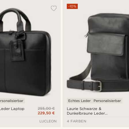
-10%
rsonalisierbar
Echtes Leder
Personalisierbar
255,00 €
Leder Laptop
Laurie Schwarze &
229,50 €
Dunkelbraune Leder
Umhängetasche
LUCLEON
4 FARBEN