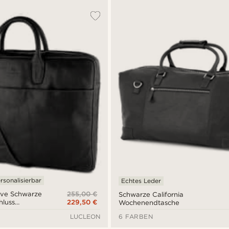
rsonalisierbar
Echtes Leder
255,00 €
ive Schwarze
Schwarze California
229,50 €
hluss
Wochenendtasche
LUCLEON
6 FARBEN