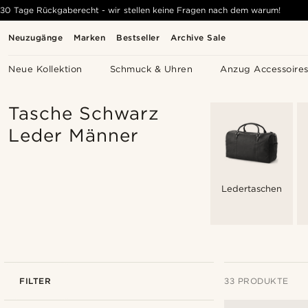
30 Tage Rückgaberecht - wir stellen keine Fragen nach dem warum!
Neuzugänge
Marken
Bestseller
Archive Sale
Neue Kollektion
Schmuck & Uhren
Anzug Accessoire
Tasche Schwarz
Leder Männer
Ledertaschen
FILTER
33 PRODUKTE