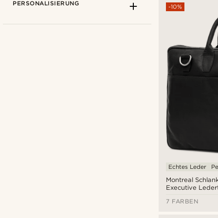
PERSONALISIERUNG
-10%
Delton Bags
(10)
Lucleon
(21)
Trendhim
(2)
Echtes Leder
Pe
€
€
Arten der Personalisierung
Montreal Schlan
Executive Ledert
Prägung
(14)
7 FARBEN