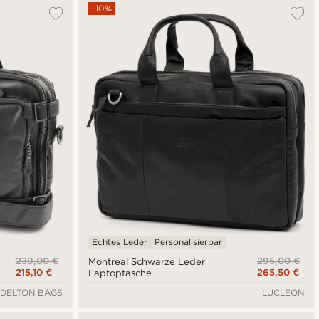
Am Beliebtesten
-10%
Neuste
Niedrigster Preis
Höchster Preis
Echtes Leder
Personalisierbar
239,00 €
295,00 €
Montreal Schwarze Leder
215,10 €
265,50 €
Laptoptasche
DELTON BAGS
LUCLEON