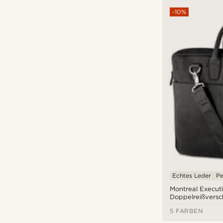
-10%
Echtes Leder
Pe
Montreal Execut
Doppelreißversc
Ledertasche
5 FARBEN