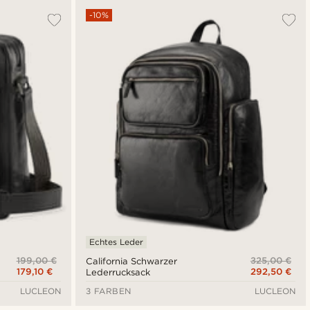
-10%
Echtes Leder
199,00 €
325,00 €
California Schwarzer
179,10 €
292,50 €
Lederrucksack
LUCLEON
3 FARBEN
LUCLEON