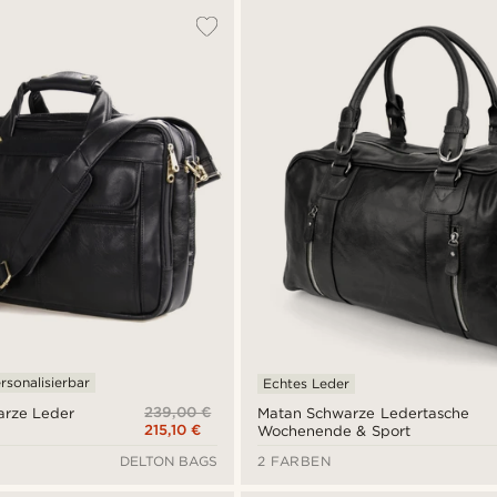
rsonalisierbar
Echtes Leder
239,00 €
rze Leder
Matan Schwarze Ledertasche
215,10 €
Wochenende & Sport
DELTON BAGS
2 FARBEN