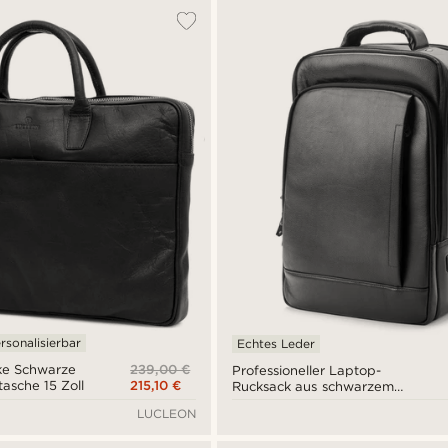
rsonalisierbar
Echtes Leder
239,00 €
ke Schwarze
Professioneller Laptop-
215,10 €
asche 15 Zoll
Rucksack aus schwarzem
Leder mit Ladefunktion
LUCLEON