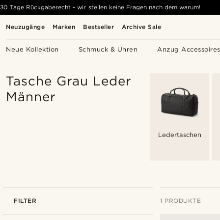
30 Tage Rückgaberecht - wir stellen keine Fragen nach dem warum!
Neuzugänge
Marken
Bestseller
Archive Sale
Neue Kollektion
Schmuck & Uhren
Anzug Accessoire
Tasche Grau Leder
Männer
Ledertaschen
FILTER
1 PRODUKTE