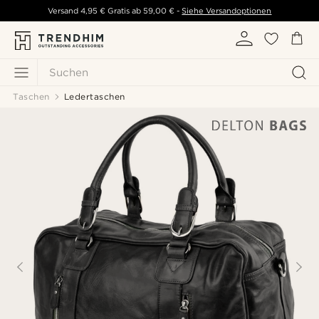
Versand
4,95 €
Gratis ab
59,00 €
-
Siehe Versandoptionen
Suchen
Taschen
Ledertaschen