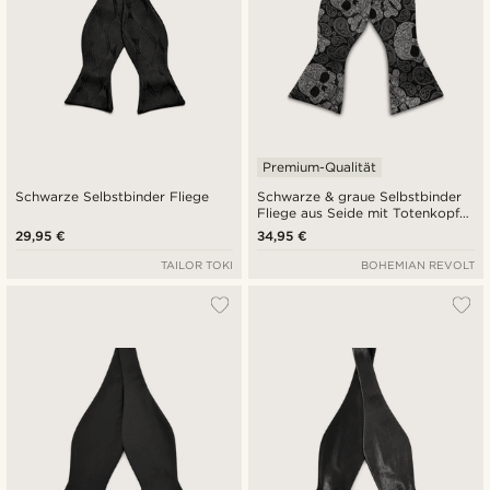
Premium-Qualität
Schwarze Selbstbinder Fliege
Schwarze & graue Selbstbinder
Fliege aus Seide mit Totenkopf-
Paisleymuster
29,95 €
34,95 €
TAILOR TOKI
BOHEMIAN REVOLT