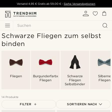
Versand
4,95 €
Gratis ab
59,00 €
-
Siehe Versandoptionen
Suchen
Schwarze Fliegen zum selbst
binden
Fliegen
Burgunderfarbene
Schwarze
Silberne
Fliegen
Fliegen
Fliegen
Selbstbinder
14 Produkte
FILTER
SORTIEREN NACH