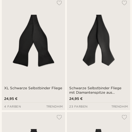
Am Beliebtesten
Neuste
Niedrigster Preis
Höchster Preis
XL Schwarze Selbstbinder Fliege
Schwarze Selbstbinder Fliege
mit Diamantenspitze aus
Grosgrain
24,95 €
24,95 €
4 FARBEN
TRENDHIM
23 FARBEN
TRENDHIM