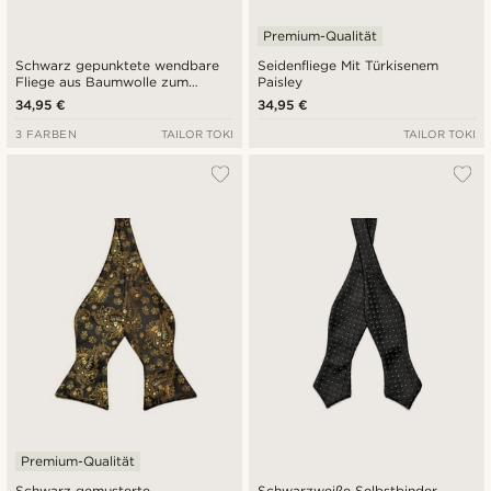
Premium-Qualität
Schwarz gepunktete wendbare
Seidenfliege Mit Türkisenem
Fliege aus Baumwolle zum
Paisley
Selbtsbinden
34,95 €
34,95 €
3 FARBEN
TAILOR TOKI
TAILOR TOKI
Premium-Qualität
Schwarz gemusterte
Schwarzweiße Selbstbinder