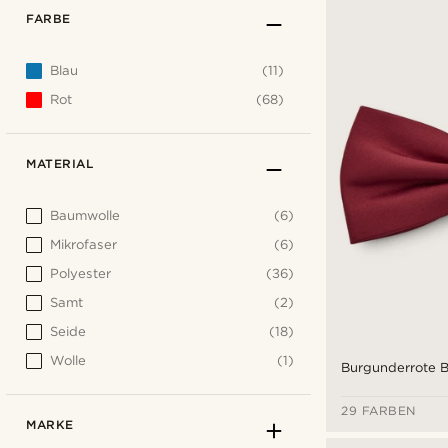
FARBE
Blau
(11)
Rot
(68)
MATERIAL
Baumwolle
(6)
Mikrofaser
(6)
Polyester
(36)
Samt
(2)
Seide
(18)
Wolle
(1)
Burgunderrote B
29 FARBEN
MARKE