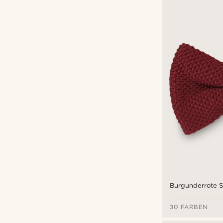
€
€
Burgunderrote St
30 FARBEN