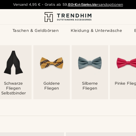
Versand
4,95 €
-
Gratis ab
59,00 €
Kontaktiere uns
-
Siehe Versandoptionen
s
Taschen & Geldbörsen
Kleidung & Unterwäsche
Schwarze
Goldene
Silberne
Pinke Flie
Fliegen
Fliegen
Fliegen
Selbstbinder