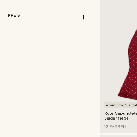
PREIS
Bohemian Revolt
(10)
Premium-Qualitä
Tailor Toki
(18)
Rote Gepunktete
Seidenfliege
Trendhim
(40)
12 FARBEN