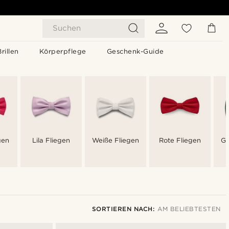
Suchen
Brillen
Körperpflege
Geschenk-Guide
gen
Lila Fliegen
Weiße Fliegen
Rote Fliegen
Gr
SORTIEREN NACH:
AM BELIEBTESTEN