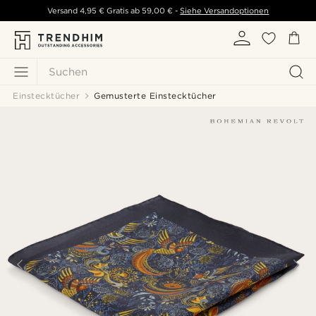
Versand
4,95 €
Gratis ab
59,00 €
-
Siehe Versandoptionen
Suchen
Einstecktücher
Gemusterte Einstecktücher