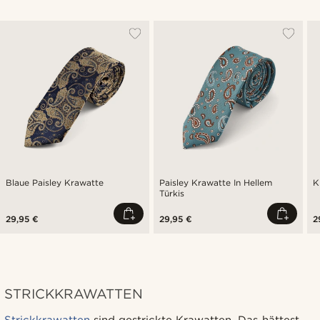
Blaue Paisley Krawatte
Paisley Krawatte In Hellem
K
Türkis
29,95 €
29,95 €
2
STRICKKRAWATTEN