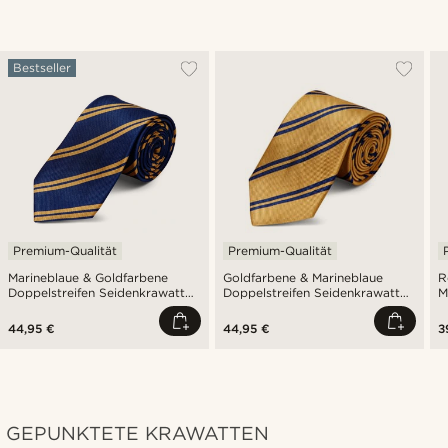
Bestseller
Premium-Qualität
Premium-Qualität
Marineblaue & Goldfarbene
Goldfarbene & Marineblaue
R
Doppelstreifen Seidenkrawatte
Doppelstreifen Seidenkrawatte
M
8cm
8cm
6
44,95 €
44,95 €
3
GEPUNKTETE KRAWATTEN