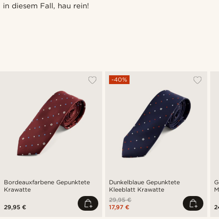
in diesem Fall, hau rein!
-40%
Bordeauxfarbene Gepunktete
Dunkelblaue Gepunktete
G
Krawatte
Kleeblatt Krawatte
M
29,95 €
29,95 €
17,97 €
2