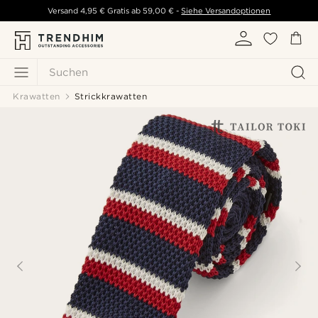
Versand
4,95 €
Gratis ab
59,00 €
-
Siehe Versandoptionen
Suchen
Krawatten
Strickkrawatten