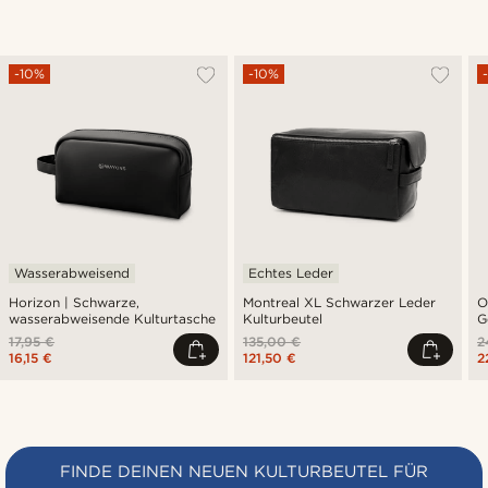
-10%
-10%
Wasserabweisend
Echtes Leder
Horizon | Schwarze,
Montreal XL Schwarzer Leder
O
wasserabweisende Kulturtasche
Kulturbeutel
G
17,95 €
135,00 €
2
16,15 €
121,50 €
2
FINDE DEINEN NEUEN KULTURBEUTEL FÜR