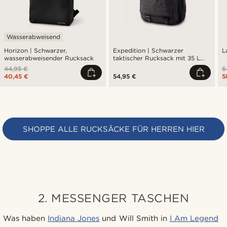
Wasserabweisend
Horizon | Schwarzer,
Expedition | Schwarzer
L
wasserabweisender Rucksack
taktischer Rucksack mit 35 L
Volumen und mehreren Fächern
44,95 €
6
sowie Patch-Fläche
40,45 €
54,95 €
5
SHOPPE ALLE RUCKSÄCKE FÜR HERREN HIER
2. MESSENGER TASCHEN
Was haben
Indiana Jones
und Will Smith in
I Am Legend