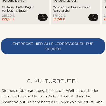
Personalisierbar
Personalisierbar
California Duffle Bag In
Montreal Hellbraune Leder
B
Hellbraun & Braun
Reisetasche
255,00 €
375,00 €
2
229,50 €
337,50 €
2
ENTDECKE HIER ALLE LEDERTASCHEN FÜR
HERREN
6. KULTURBEUTEL
Die beste Übernachtungstasche der Welt ist das Leder
nicht wert, wenn Du nach Ankunft siehst, dass das
Shampoo auf Deinem besten Pullover explodiert ist. Und