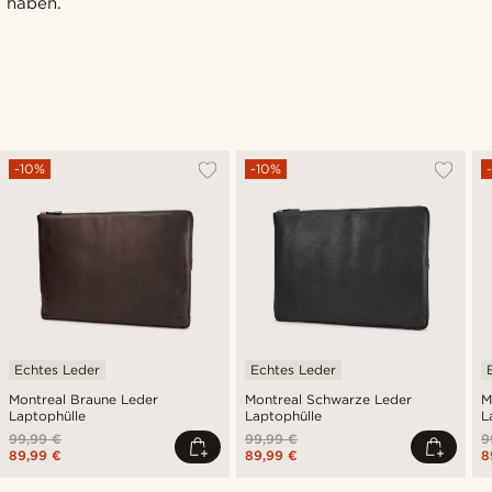
haben.
-10%
-10%
Echtes Leder
Echtes Leder
Montreal Braune Leder
Montreal Schwarze Leder
M
Laptophülle
Laptophülle
L
99,99 €
99,99 €
9
89,99 €
89,99 €
8