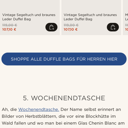
Vintage Segeltuch und braunes
Vintage Segeltuch und braunes
M
Leder Duffel Bag
Leder Duffel Bag
L
119,00 €
119,00 €
1
107,10 €
107,10 €
1
SHOPPE ALLE DUFFLE BAGS FÜR HERREN HIER
5. WOCHENENDTASCHE
Ah, die
Wochenendtasche.
Der Name selbst erinnert an
Bilder von Herbstblättern, die vor eine Blockhütte im
Wald fallen und wo man bei einem Glas Chenin Blanc am