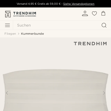
Versand
4,95 €
Gratis ab
59,00 €
-
Siehe Versandoptionen
Suchen
Fliegen
Kummerbunde