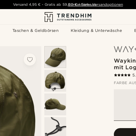
Versand
4,95 €
-
Gratis ab
59,00 €
Kontaktiere uns
-
Siehe Versandoptionen
s
Taschen & Geldbörsen
Kleidung & Unterwäsche
Waykin
mit Lo
5
FARBE AU