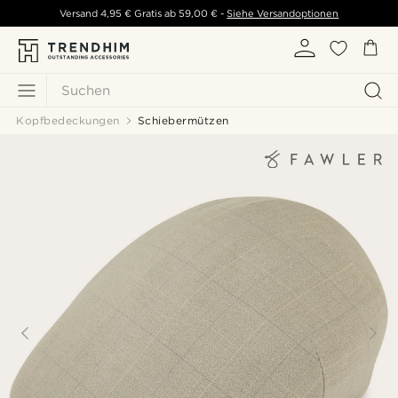
Versand
4,95 €
Gratis ab
59,00 €
-
Siehe Versandoptionen
Suchen
Kopfbedeckungen
Schiebermützen