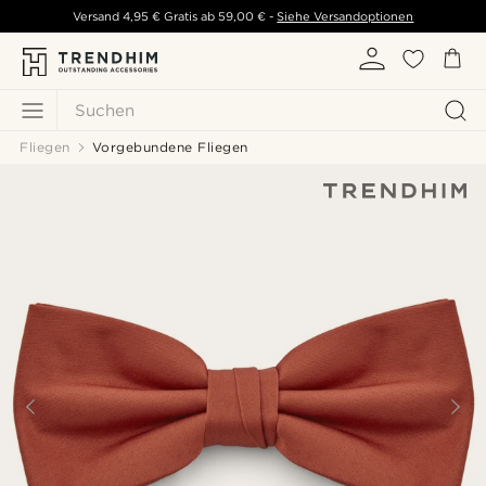
Versand
4,95 €
Gratis ab
59,00 €
-
Siehe Versandoptionen
Suchen
Fliegen
Vorgebundene Fliegen