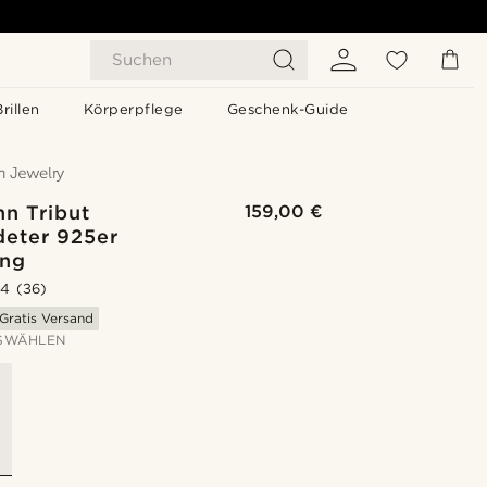
Suchen
Brillen
Körperpflege
Geschenk-Guide
n Tribut
159,00 €
deter 925er
ing
.4
(36)
Gratis Versand
SWÄHLEN