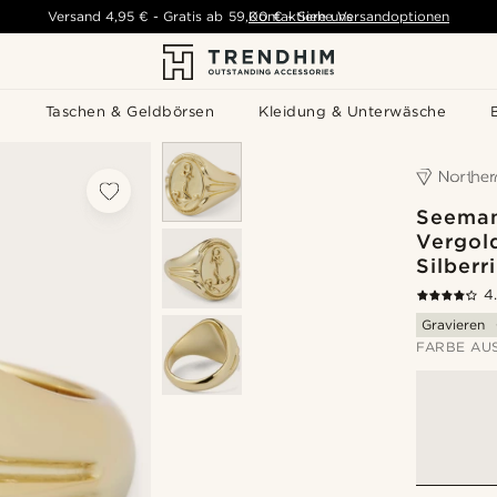
Versand
4,95 €
-
Gratis ab
59,00 €
Kontaktiere uns
-
Siehe Versandoptionen
s
Taschen & Geldbörsen
Kleidung & Unterwäsche
Seeman
Vergol
Silberr
4
Gravieren
FARBE AU