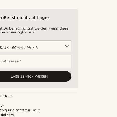
röße ist nicht auf Lager
t Du benachrichtigt werden, wenn diese
ieder verfügbar ist?
il-Adresse *
LASS ES MICH WISSEN
ETAILS
ber
lebig und sanft zur Haut
u deinem