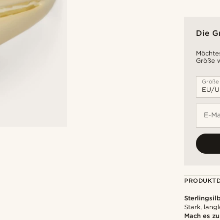
Die G
Möchtes
Größe w
Größe
E-Ma
PRODUKTD
Sterlingsil
Stark, lang
Mach es z