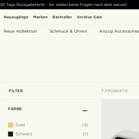
30 Tage Rückgaberecht - wir stellen keine Fragen nach dem warum!
Neuzugänge
Marken
Bestseller
Archive Sale
Neue Kollektion
Schmuck & Uhren
Anzug Accessoire
FILTER
7 PRODUKTE
FARBE
Gold
(3)
Schwarz
(1)