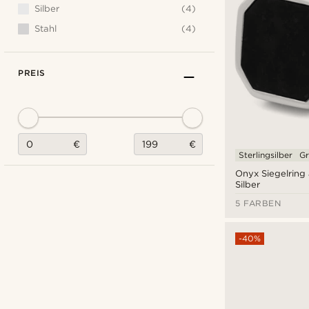
Silber
(4)
Stahl
(4)
PREIS
€
€
Sterlingsilber
Gr
Onyx Siegelring
Silber
5 FARBEN
-40%