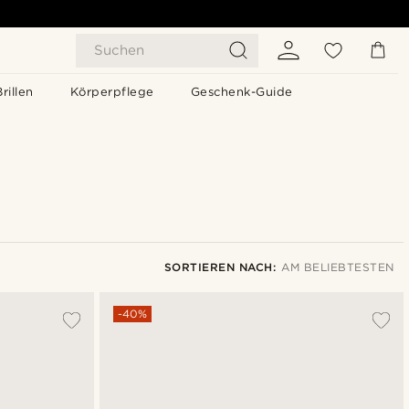
Suchen
Brillen
Körperpflege
Geschenk-Guide
SORTIEREN NACH:
AM BELIEBTESTEN
Am Beliebtesten
-40%
Neuste
Niedrigster Preis
Höchster Preis