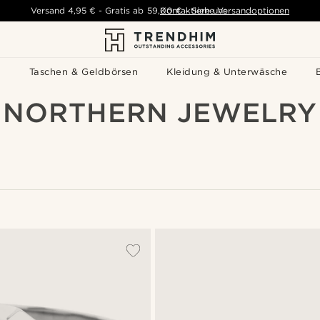
Versand
4,95 €
-
Gratis ab
59,00 €
Kontaktiere uns
-
Siehe Versandoptionen
s
Taschen & Geldbörsen
Kleidung & Unterwäsche
NORTHERN JEWELRY