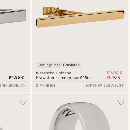
Sterlingsilber
Gravieren
119,00 €
Klassische Goldene
94,95 €
71,40 €
Krawattenklammer aus 925er
Silber
ERN JEWELRY
2 FARBEN
NORTHERN JEWELRY