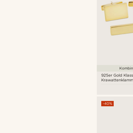
Kombini
925er Gold Klass
Krawattenklamm
Manschettenknö
-40%