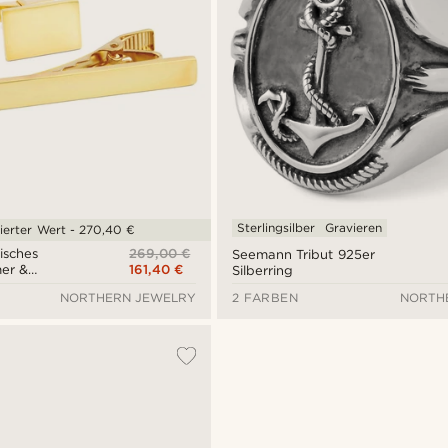
Sterlingsilber
Gravieren
erter Wert - 270,40 €
269,00 €
isches
Seemann Tribut 925er
161,40 €
er &
Silberring
pfe Set
NORTHERN JEWELRY
2 FARBEN
NORTH