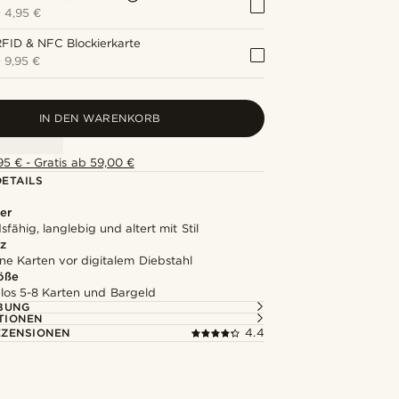
+
4,95 €
FID & NFC Blockierkarte
+
9,95 €
IN DEN WARENKORB
5 € - Gratis ab 59,00 €
ETAILS
er
fähig, langlebig und altert mit Stil
z
ne Karten vor digitalem Diebstahl
röße
los 5-8 Karten und Bargeld
BUNG
TIONEN
ZENSIONEN
4.4