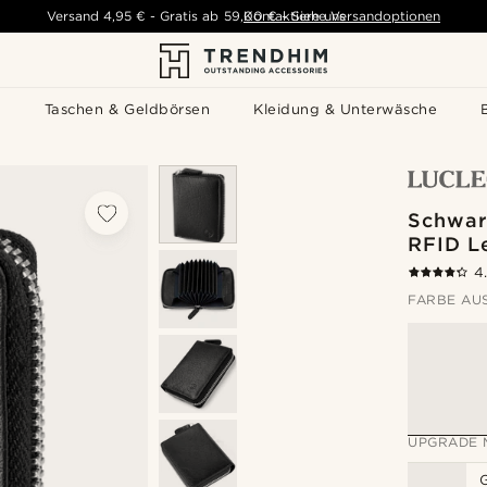
Versand
4,95 €
-
Gratis ab
59,00 €
Kontaktiere uns
-
Siehe Versandoptionen
s
Taschen & Geldbörsen
Kleidung & Unterwäsche
Schwar
RFID L
4
FARBE AU
UPGRADE 