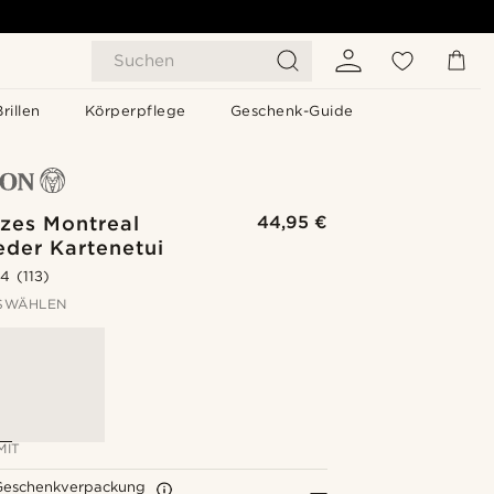
Suchen
Brillen
Körperpflege
Geschenk-Guide
zes Montreal
44,95 €
eder Kartenetui
.4
(113)
SWÄHLEN
MIT
Geschenkverpackung