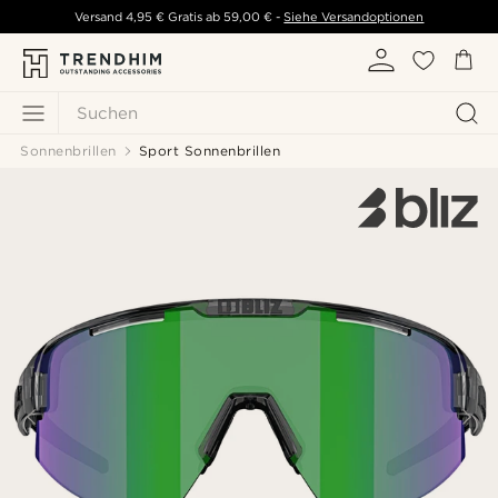
Versand
4,95 €
Gratis ab
59,00 €
-
Siehe Versandoptionen
Suchen
Sonnenbrillen
Sport Sonnenbrillen