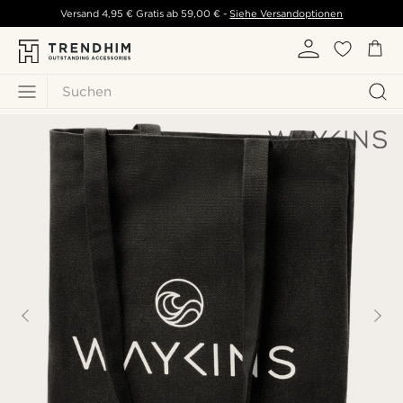
Versand
4,95 €
Gratis ab
59,00 €
-
Siehe Versandoptionen
Suchen