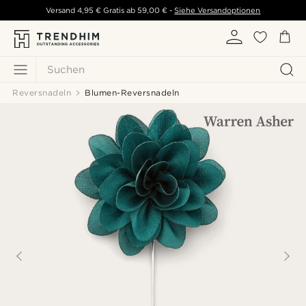
Versand
4,95 €
Gratis ab
59,00 €
-
Siehe Versandoptionen
Suchen
Reversnadeln
Blumen-Reversnadeln