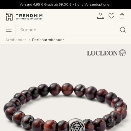
Versand
4,95 €
Gratis ab
59,00 €
-
Siehe Versandoptionen
Suchen
Armbänder
Perlenarmbänder