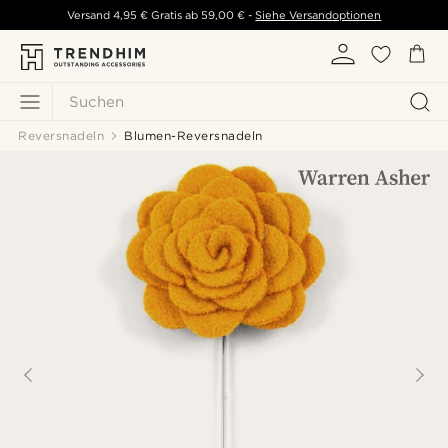
Versand
4,95 €
Gratis ab
59,00 €
-
Siehe Versandoptionen
Suchen
Reversnadeln
Blumen-Reversnadeln