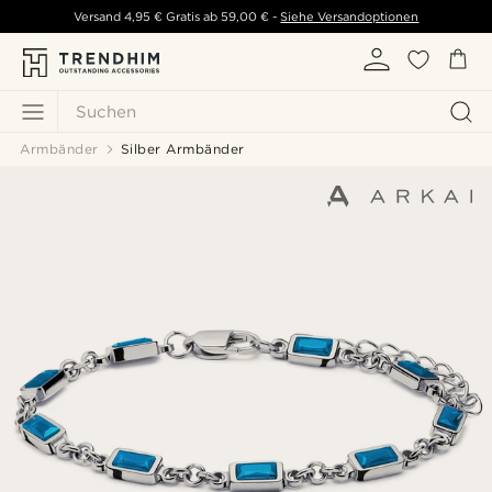
Versand
4,95 €
Gratis ab
59,00 €
-
Siehe Versandoptionen
Suchen
Armbänder
Silber Armbänder