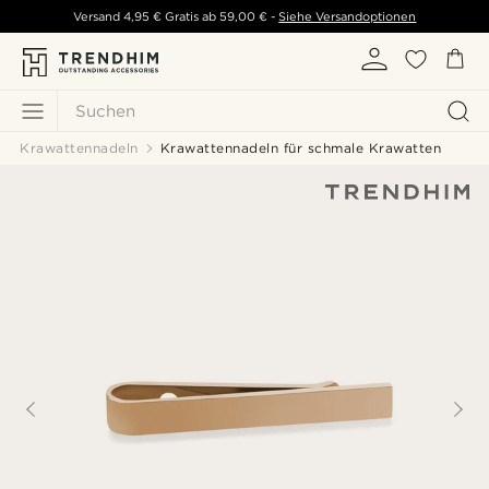
Versand
4,95 €
Gratis ab
59,00 €
-
Siehe Versandoptionen
Suchen
Krawattennadeln
Krawattennadeln für schmale Krawatten