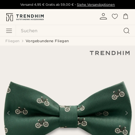
Versand
4,95 €
Gratis ab
59,00 €
-
Siehe Versandoptionen
Suchen
Fliegen
Vorgebundene Fliegen