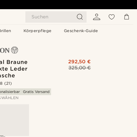
Suchen
Brillen
Körperpflege
Geschenk-Guide
al Braune
292,50 €
325,00 €
te Leder
asche
.8
(21)
nalisierbar
Gratis Versand
SWÄHLEN