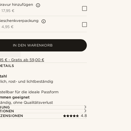
Gravur hinzufügen
+
17,95 €
Geschenkverpackung
+
4,95 €
IN DEN WARENKORB
5 € - Gratis ab 59,00 €
ETAILS
tahl
ich, rost- und lichtbeständig
stellbar für die ideale Passform
mmen geeignet
ändig, ohne Qualitätsverlust
BUNG
TIONEN
ZENSIONEN
4.8