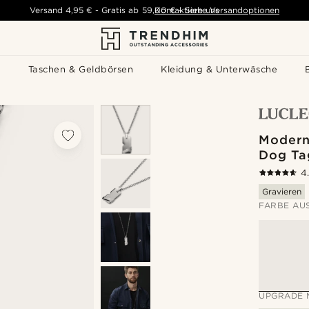
Versand
4,95 €
-
Gratis ab
59,00 €
Kontaktiere uns
-
Siehe Versandoptionen
s
Taschen & Geldbörsen
Kleidung & Unterwäsche
Modern
Dog Ta
4
Gravieren
FARBE AU
UPGRADE 