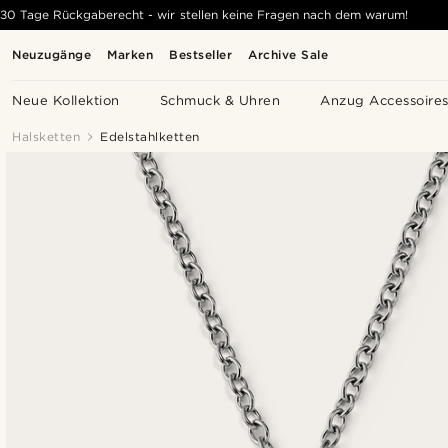
30 Tage Rückgaberecht - wir stellen keine Fragen nach dem warum!
Neuzugänge
Marken
Bestseller
Archive Sale
Neue Kollektion
Schmuck & Uhren
Anzug Accessoire
Halsketten
Edelstahlketten